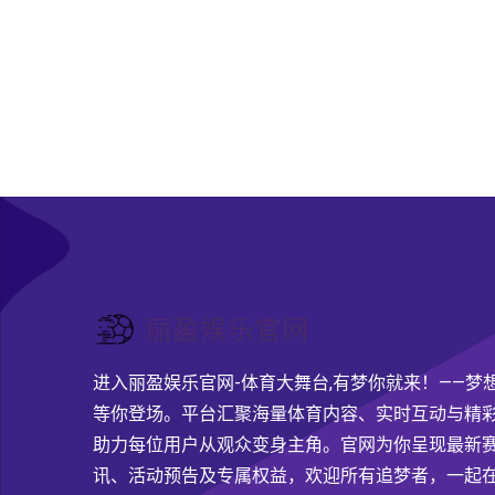
进入丽盈娱乐官网-体育大舞台,有梦你就来！——梦
等你登场。平台汇聚海量体育内容、实时互动与精
助力每位用户从观众变身主角。官网为你呈现最新
讯、活动预告及专属权益，欢迎所有追梦者，一起