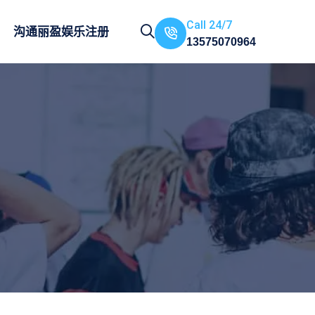
Call 24/7
沟通
丽盈娱乐注册
13575070964