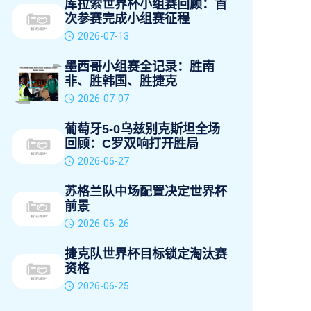
库拉索世界杯小组赛回顾：首
次参赛完成小组赛征程
2026-07-13
墨西哥小组赛全记录：胜南
非、胜韩国、胜捷克
2026-07-07
葡萄牙5-0乌兹别克斯坦全场
回顾：C罗双响打开胜局
2026-06-27
苏格兰队中场配置决定世界杯
前景
2026-06-26
捷克队世界杯目标锁定淘汰赛
资格
2026-06-25