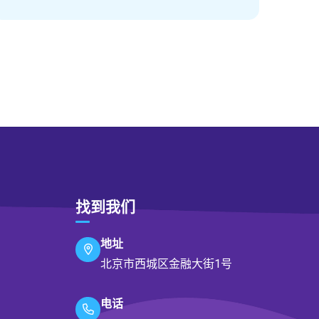
找到我们
地址
北京市西城区金融大街1号
电话