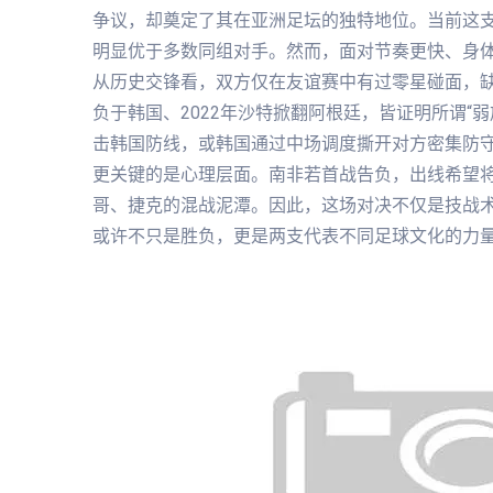
争议，却奠定了其在亚洲足坛的独特地位。当前这
明显优于多数同组对手。然而，面对节奏更快、身
从历史交锋看，双方仅在友谊赛中有过零星碰面，缺
负于韩国、2022年沙特掀翻阿根廷，皆证明所谓“
击韩国防线，或韩国通过中场调度撕开对方密集防
更关键的是心理层面。南非若首战告负，出线希望
哥、捷克的混战泥潭。因此，这场对决不仅是技战
或许不只是胜负，更是两支代表不同足球文化的力