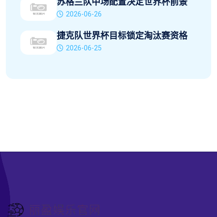
苏格兰队中场配置决定世界杯前景
2026-06-26
捷克队世界杯目标锁定淘汰赛资格
2026-06-25