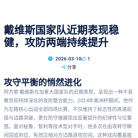
戴维斯国家队近期表现稳
健，攻防两端持续提升
2026-03-10
1
分享
攻守平衡的悄然进化
阿方索·戴维斯在加拿大国家队的近期表现，呈现出一种不易
察觉却持续深化的攻防整合能力。2024年美洲杯期间，他作
为左路核心出战全部四场比赛，不仅维持了标志性的高速前
插与边路突破，更在防守端展现出显著提升的纪律性与位置
感。面对秘鲁、智利等技术型对手时，他多次在由攻转守瞬
间回追到位，有效压缩对方边路进攻空间。这种双向覆盖能