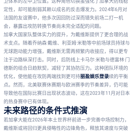
卫体系的左中卫位置。这种角色切换虽强化了加拿大防线稳
定性，却可能削弱其赖以成名的反击爆发力。2024年6月对
法国的友谊赛中，他多次因回防过深而错失前场二打一机
会，暴露出攻防转换节奏尚未完全适配的问题。
加拿大国家队整体实力的提升，为戴维斯提供了更合理的战
术支点。随着乔纳森·戴维、利亚姆·米勒等中前场球员持球与
无球跑动能力增强，戴维斯无需再频繁内收接应，得以更专
注于边路纵深打击。同时，后防线上卡马尔·米勒与德富林·门
德斯的组合日趋默契，减轻了其协防压力。这种团队环境的
优化，使他能在攻防两端找到更可持
丽盈娱乐登录
续的平衡
点。然而，北美联赛休赛期与欧洲赛季的节奏差异，仍可能
导致他在国际比赛日出现状态波动，这在2023年11月对日本
的热身赛中已有体现。
未来路径的条件式推演
若加拿大能在2026年本土世界杯前进一步完善中场控制力，
戴维斯或将回归更具侵略性的边锋角色，释放其速度与突破