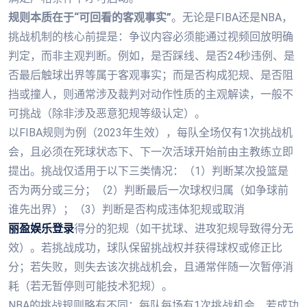
规则本质在于“可回看的客观事实”
。无论是FIBA还是NBA，
挑战机制的核心前提是：争议内容必须能通过视频回放明确
判定，而非主观判断。例如，是否踩线、是否24秒违例、是
否最后触球出界等属于客观事实；而是否构成犯规、是否阻
挡或撞人，则通常涉及裁判对动作性质的主观解读，一般不
可挑战（除非涉及恶意犯规等级认定）。
以FIBA规则为例（2023年生效），每队全场仅有1次挑战机
会，且必须在死球状态下、下一次活球开始前由主教练立即
提出。挑战仅适用于以下三类情况：（1）判断某次投篮是
否为两分或三分；（2）判断最后一次球权归属（如争球前
谁先出界）；（3）判断是否构成违体犯规或取消
丽盈娱乐登录
得分的犯规（如干扰球、进攻犯规导致得分无
效）。若挑战成功，球队保留挑战权并获得球权或修正比
分；若失败，则失去该次挑战机会，且通常伴随一次暂停消
耗（若无暂停则可能技术犯规）。
NBA的挑战规则略有不同：每队每场有1次挑战机会，若成功