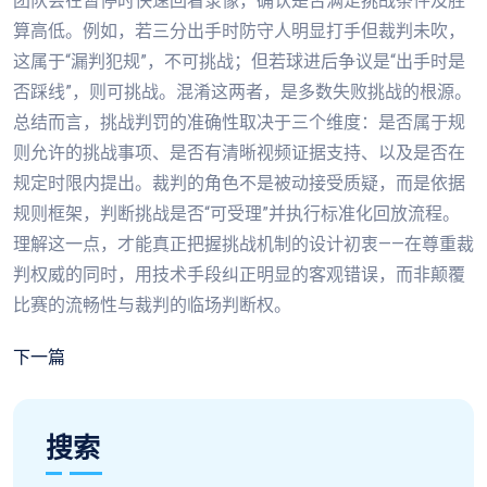
团队会在暂停时快速回看录像，确认是否满足挑战条件及胜
算高低。例如，若三分出手时防守人明显打手但裁判未吹，
这属于“漏判犯规”，不可挑战；但若球进后争议是“出手时是
否踩线”，则可挑战。混淆这两者，是多数失败挑战的根源。
总结而言，挑战判罚的准确性取决于三个维度：是否属于规
则允许的挑战事项、是否有清晰视频证据支持、以及是否在
规定时限内提出。裁判的角色不是被动接受质疑，而是依据
规则框架，判断挑战是否“可受理”并执行标准化回放流程。
理解这一点，才能真正把握挑战机制的设计初衷——在尊重裁
判权威的同时，用技术手段纠正明显的客观错误，而非颠覆
比赛的流畅性与裁判的临场判断权。
下一篇
搜索