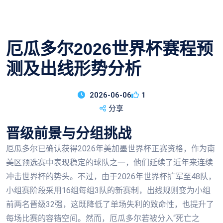
厄瓜多尔2026世界杯赛程预
测及出线形势分析
2026-06-06
1
分享
晋级前景与分组挑战
厄瓜多尔已确认获得2026年美加墨世界杯正赛资格，作为南
美区预选赛中表现稳定的球队之一，他们延续了近年来连续
冲击世界杯的势头。不过，由于2026年世界杯扩军至48队，
小组赛阶段采用16组每组3队的新赛制，出线规则变为小组
前两名晋级32强，这既降低了单场失利的致命性，也提升了
每场比赛的容错空间。然而，厄瓜多尔若被分入“死亡之