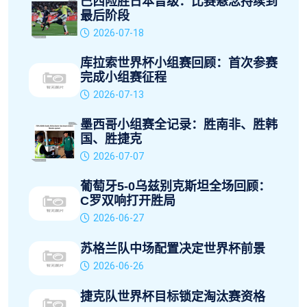
巴西险胜日本晋级：比赛悬念持续到
最后阶段
2026-07-18
库拉索世界杯小组赛回顾：首次参赛
完成小组赛征程
2026-07-13
墨西哥小组赛全记录：胜南非、胜韩
国、胜捷克
2026-07-07
葡萄牙5-0乌兹别克斯坦全场回顾：
C罗双响打开胜局
2026-06-27
苏格兰队中场配置决定世界杯前景
2026-06-26
捷克队世界杯目标锁定淘汰赛资格