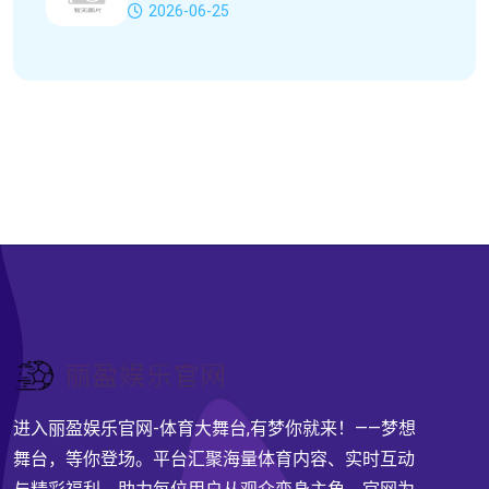
2026-06-25
进入丽盈娱乐官网-体育大舞台,有梦你就来！——梦想
舞台，等你登场。平台汇聚海量体育内容、实时互动