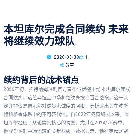
本坦库尔完成合同续约 未来
将继续效力球队
2026-03-09
1
分享
续约背后的战术锚点
2026年初，托特纳姆热刺官方宣布与罗德里戈·本坦库尔完成
合同续约，这位乌拉圭中场将继续身披白百合战袍。这一决
定并非仅是俱乐部对球员忠诚度的回报，更折射出其在波斯
特科格鲁体系中的不可替代性。自2022年冬窗加盟以来，本
坦库尔经历了从轮换到核心的蜕变，尤其在2024/25赛季，
他成为热刺中场运转的关键枢纽。数据显示，他在英超联赛