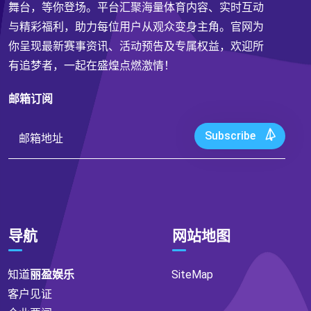
舞台，等你登场。平台汇聚海量体育内容、实时互动
与精彩福利，助力每位用户从观众变身主角。官网为
你呈现最新赛事资讯、活动预告及专属权益，欢迎所
有追梦者，一起在盛煌点燃激情！
邮箱订阅
Subscribe
导航
网站地图
知道
丽盈娱乐
SiteMap
客户见证