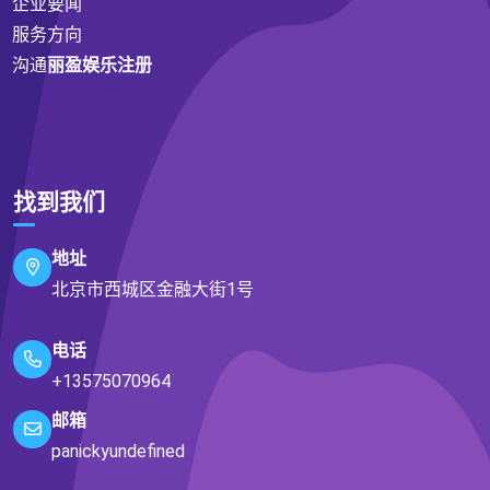
企业要闻
服务方向
沟通
丽盈娱乐注册
找到我们
地址
北京市西城区金融大街1号
电话
+13575070964
邮箱
panickyundefined