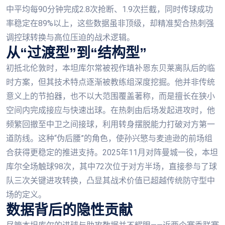
中平均每90分钟完成2.8次抢断、1.9次拦截，同时传球成功
率稳定在89%以上，这些数据虽非顶级，却精准契合热刺强
调控球转换与高位压迫的战术逻辑。
从“过渡型”到“结构型”
初抵北伦敦时，本坦库尔常被视作填补恩东贝莱离队后的临
时方案，但其技术特点逐渐被教练组深度挖掘。他并非传统
意义上的节拍器，也不以大范围覆盖著称，而是擅长在狭小
空间内完成接应与快速出球。在热刺由后场发起进攻时，他
频繁回撤至中卫之间接球，利用转身摆脱能力打破对方第一
道防线。这种“伪后腰”的角色，使孙兴慜与麦迪逊的前场组
合获得更稳定的推进支持。2025年11月对阵曼城一役，本坦
库尔全场触球98次，其中72次位于对方半场，直接参与了球
队三次关键进攻转换，凸显其战术价值已超越传统防守型中
场的定义。
数据背后的隐性贡献