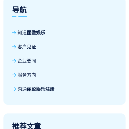
导航
知道
丽盈娱乐
客户见证
企业要闻
服务方向
沟通
丽盈娱乐注册
推荐文章