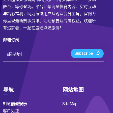
舞台，等你登场。平台汇聚海量体育内容、实时互动
与精彩福利，助力每位用户从观众变身主角。官网为
你呈现最新赛事资讯、活动预告及专属权益，欢迎所
有追梦者，一起在盛煌点燃激情！
邮箱订阅
Subscribe
导航
网站地图
知道
丽盈娱乐
SiteMap
客户见证