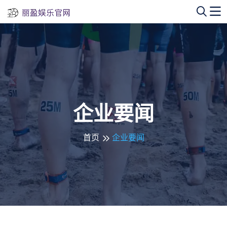
企业要闻
首页
企业要闻