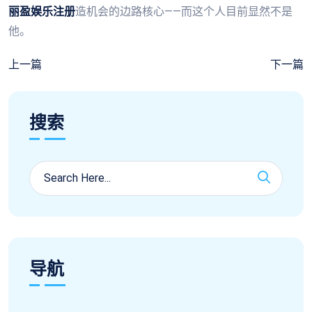
丽盈娱乐注册
造机会的边路核心——而这个人目前显然不是
他。
上一篇
下一篇
搜索
导航