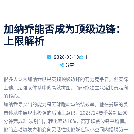
加纳乔能否成为顶级边锋：
上限解析
2026-03-18
1
分享
很多人认为加纳乔已是英超顶级边锋的有力竞争者，但实际
上他只是强队体系中的高效拼图，而非能独立决定比赛走向
的核心。
加纳乔最突出的能力是无球跑动与终结效率。他在曼联的反
击体系中展现出极强的后插上意识，2023/24赛季英超每90
分钟完成2.1次射门，转化率达18%，高于联赛边锋平均值。
他的启动爆发力和变向灵活性使他能在狭小空间内摆脱第一