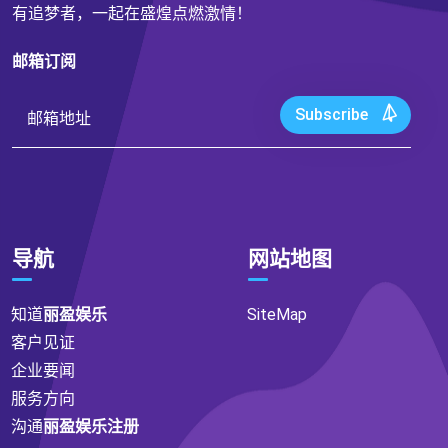
有追梦者，一起在盛煌点燃激情！
邮箱订阅
Subscribe
导航
网站地图
知道
丽盈娱乐
SiteMap
客户见证
企业要闻
服务方向
沟通
丽盈娱乐注册