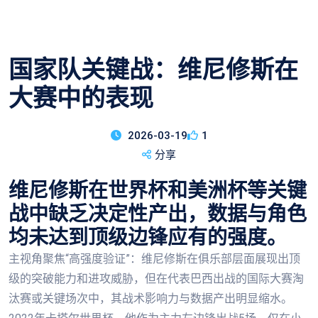
国家队关键战：维尼修斯在
大赛中的表现
2026-03-19
1
分享
维尼修斯在世界杯和美洲杯等关键
战中缺乏决定性产出，数据与角色
均未达到顶级边锋应有的强度。
主视角聚焦“高强度验证”：维尼修斯在俱乐部层面展现出顶
级的突破能力和进攻威胁，但在代表巴西出战的国际大赛淘
汰赛或关键场次中，其战术影响力与数据产出明显缩水。