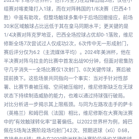
2022年卡塔尔世界杯，他作为主力左边锋出战5场，仅在小
组赛对喀麦隆打入1球，而在对阵韩国的1/8决赛（巴西4-1
胜）中虽有助攻，但整场触球多集中于后场回撤接应，前场
30米区域触球占比远低于其在皇马同期水平；更关键的是
1/4决赛对阵克罗地亚，巴西全场控球占优却0-1落败，维尼
修斯全场7次尝试过人仅成功2次，6次传中无一形成射门，
赛后评分仅为6.2（主流媒体平均）。2024年美洲杯，他在
半决赛对阵乌拉圭的比赛中首发出战90分钟，但面对密集防
守几乎消失——全场比赛仅1次射门、0次关键传球，赛后被
提前换下。这些场景共同指向一个事实：当对手针对性部
署、比赛节奏被压缩、空间被压缩时，维尼修斯缺乏在无球
状态下持续制造威胁的能力，也难以通过持球强行破局。
对比分析进一步揭示其上限瓶颈。与同为左路攻击手的萨卡
（英格兰）和姆巴佩（法国）相比，维尼修斯在大赛淘汰赛
中的“有效触球转化率”显著偏低。以2022世界杯为例，姆巴
佩在5场淘汰赛阶段场均射门4.2次、预期进球（xG）0.68，