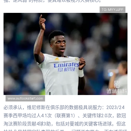
强、逆风弱”的特质，使其难以被视为大赛核心。
必须承认，维尼修斯在俱乐部的数据极具说服力：2023/24
赛季西甲场均过人4.1次（联赛第1）、关键传球2.0次，欧冠
淘汰赛阶段贡献4球3助，包括对曼城的关键客场进球。但这