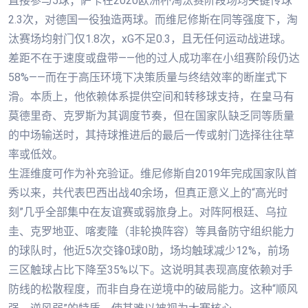
直接参与5球；萨卡在2020欧洲杯淘汰赛阶段场均关键传球
2.3次，对德国一役独造两球。而维尼修斯在同等强度下，淘
汰赛场均射门仅1.8次，xG不足0.3，且无任何运动战进球。
差距不在于速度或盘带——他的过人成功率在小组赛阶段仍达
58%——而在于高压环境下决策质量与终结效率的断崖式下
滑。本质上，他依赖体系提供空间和转移球支持，在皇马有
莫德里奇、克罗斯为其调度节奏，但在国家队缺乏同等质量
的中场输送时，其持球推进后的最后一传或射门选择往往草
率或低效。
生涯维度可作为补充验证。维尼修斯自2019年完成国家队首
秀以来，共代表巴西出战40余场，但真正意义上的“高光时
刻”几乎全部集中在友谊赛或弱旅身上。对阵阿根廷、乌拉
圭、克罗地亚、喀麦隆（非轮换阵容）等具备防守组织能力
的球队时，他近5次交锋0球0助，场均触球减少12%，前场
三区触球占比下降至35%以下。这说明其表现高度依赖对手
防线的松散程度，而非自身在逆境中的破局能力。这种“顺风