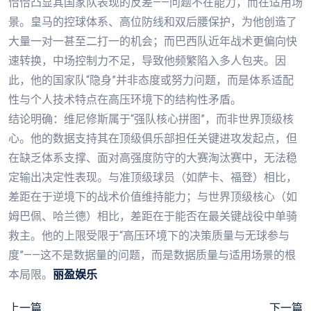
恰恰凸显其国家队表现的反差——问题不在能力，而在适用场
景。皇马的控球体系、高位防线和双后腰保护，为他创造了
大量一对一甚至二打一的机会；而巴西队近年战术更偏向快
速转换，中场控制力不足，导致他频繁陷入多人包夹。因
此，他的国家队“隐身”并非态度或努力问题，而是体系适配
性与个人技术特点在高压环境下的结构性矛盾。
结论明确：维尼修斯属于“强队核心拼图”，而非世界顶级核
心。他的数据支持其在顶级俱乐部担任关键进攻发起点，但
在缺乏体系支撑、面对高强度防守的大赛淘汰赛中，无法稳
定输出决定性表现。与准顶级球员（如萨卡、福登）相比，
差距在于逆境下的战术价值维持能力；与世界顶级核心（如
姆巴佩、哈兰德）相比，差距在于能否在最关键战役中单骑
救主。他的上限受限于“高压环境下的决策质量与无球参与
度”——这不是数据量的问题，而是数据质量与适用场景的根
本局限。
丽盈娱乐
上一篇
下一篇