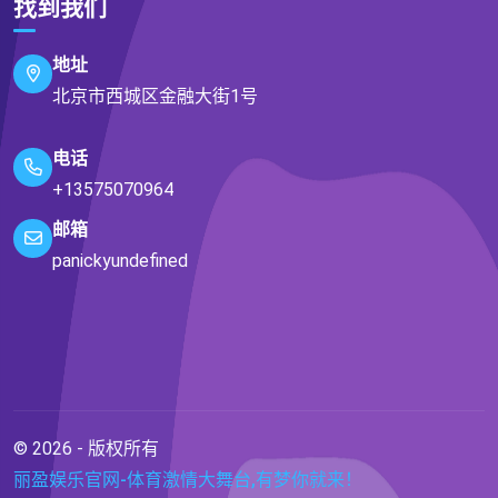
找到我们
地址
北京市西城区金融大街1号
电话
+13575070964
邮箱
panickyundefined
© 2026 - 版权所有
丽盈娱乐官网-体育激情大舞台,有梦你就来！