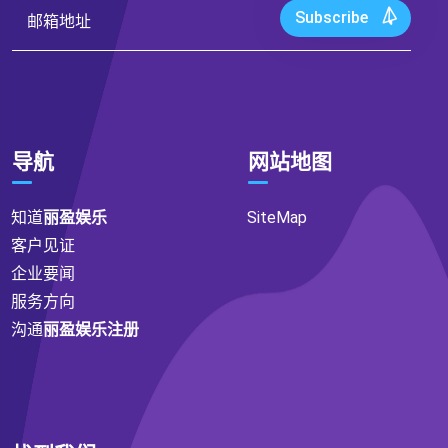
Subscribe
导航
网站地图
知道
丽盈娱乐
SiteMap
客户见证
企业要闻
服务方向
沟通
丽盈娱乐注册