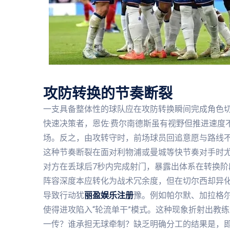
攻防转换的节奏断裂
一支具备整体性的球队应在攻防转换瞬间完成角色
快速决策者，恩佐·费尔南德斯虽有视野但推进速度
场。反之，由攻转守时，前场球员回追意愿与路线
这种节奏断裂在面对利物浦或曼城等快节奏对手时尤为
对方在丢球后7秒内完成射门，暴露出体系在转换阶
阵容深度本应转化为战术冗余度，但在切尔西却异
导致行动犹
丽盈娱乐注册
豫。例如帕尔默、加拉格
使得进攻陷入“轮流单干”模式。这种现象折射出教
一传？谁承担无球牵制？缺乏明确分工的结果是，