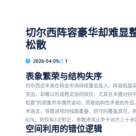
切尔西阵容豪华却难显
松散
2026-04-09
1
表象繁荣与结构失序
切尔西近年来在转会市场持续重金投入，阵容纸面
突出，却难以形成稳定协同效应，尤其在关键对抗中
松散”的现象并非偶然波动，而是结构性矛盾的外显
术语言，导致进攻时线路重叠、防守时覆盖真空。例
62%，却仅有3次射正，多数进攻止步于对方三十
空间利用的错位逻辑