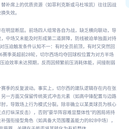
，替补席上的优质资源（如菲利克斯或马杜埃凯）往往因战
轮换失效。
存在明显断层。前场四人组常各自为战，缺乏横向联动，导
败，中场又未能及时形成第二道屏障，防线被迫单独面对持
队对压迫触发条件认知不一：有时全员前顶，有时又突然回
/26赛季英超前28轮，切尔西场均夺回球权位置为对方半场
说明其压迫效率未达预期，反而因频繁前压消耗体能，间接削弱
个赛季的反复波动。事实上，切尔西的建队逻辑存在内在张
；另一方面又保留传统英式冲击元素（如高中锋配置与边路
掣肘，导致场上行为模式分裂。除非确立以某类球员为核心
点打纵深反击），否则“豪华阵容难显整体性”的困局将持
补强衔接型角色（如具备大范围覆盖能力的B2B中场），
非原罪，关键在于能否将其转化为有机整体。