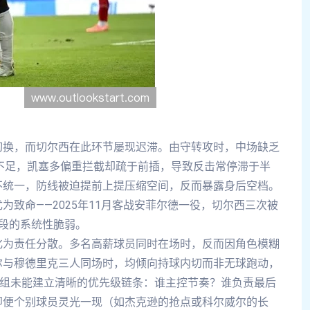
切换，而切尔西在此环节屡现迟滞。由守转攻时，中场缺乏
不足，凯塞多偏重拦截却疏于前插，导致反击常停滞于半
不统一，防线被迫提前上提压缩空间，反而暴露身后空档。
致命——2025年11月客战安菲尔德一役，切尔西三次被
段的系统性脆弱。
化为责任分散。多名高薪球员同时在场时，反而因角色模糊
尔与穆德里克三人同场时，均倾向持球内切而非无球跑动，
练组未能建立清晰的优先级链条：谁主控节奏？谁负责最后
即便个别球员灵光一现（如杰克逊的抢点或科尔威尔的长