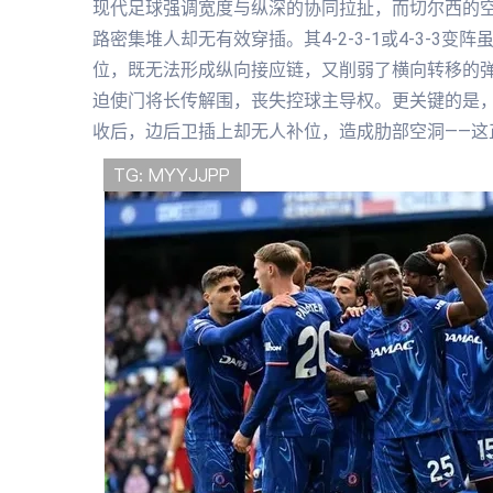
现代足球强调宽度与纵深的协同拉扯，而切尔西的
路密集堆人却无有效穿插。其4-2-3-1或4-3-
位，既无法形成纵向接应链，又削弱了横向转移的
迫使门将长传解围，丧失控球主导权。更关键的是
收后，边后卫插上却无人补位，造成肋部空洞——这正