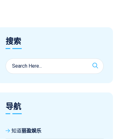
搜索
导航
知道
丽盈娱乐