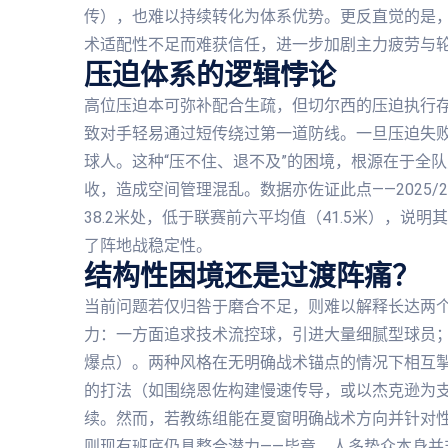
传），也难以持续转化为体系优势。更反直觉的是
术适配性不足而难获信任，进一步加剧主力疲劳与
压迫体系的逻辑悖论
高位压迫本可弥补配合生疏，但切尔西的压迫执行
致对手轻易通过短传绕过第一道防线。一旦压迫失
球人。这种“压不住、退不及”的困境，根源在于全
收，造成空间管理混乱。数据亦佐证此点——2025
38.2米处，低于联赛前六平均值（41.5米），
了阵地战稳定性。
结构性困境还是过渡阵痛？
当前问题若仅归咎于磨合不足，则难以解释长达两
力：一方面追求技术流控球，引进大量细腻型球员
爆点）。两种风格在无明确战术锚点的情况下相互
的打法（如围绕恩佐构建慢速传导，或以杰克逊为支
续。然而，若教练组能在夏窗明确战术方向并针对性
则现有班底仍具整合潜力——毕竟，人多势众本身并