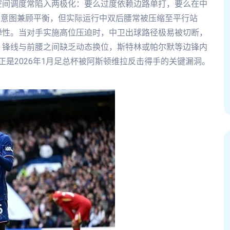
空间调度常陷入两极化：要么过度依赖边路单打，要么在中
3变阵虽意图兼顾平衡，但实际运行中双后腰常被压缩至平行站
弹性。当对手实施高位压迫时，中卫出球路径极易被切断，
，锋线与前腰之间缺乏动态换位，斯特林或帕尔默等边锋内
是2026年1月足总杯被阿斯顿维拉反击得手的关键漏洞。